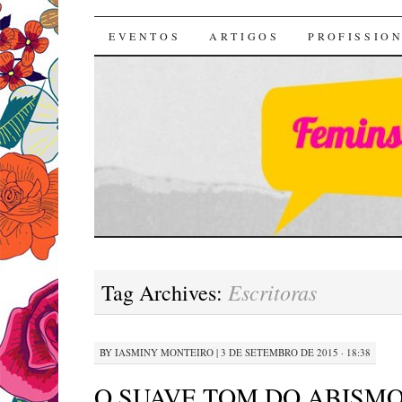
Feministas SC
SKIP
EVENTOS
ARTIGOS
PROFISSION
TO
CONTENT
Escritoras
Tag Archives:
BY
IASMINY MONTEIRO
|
3 DE SETEMBRO DE 2015 · 18:38
O SUAVE TOM DO ABISMO d