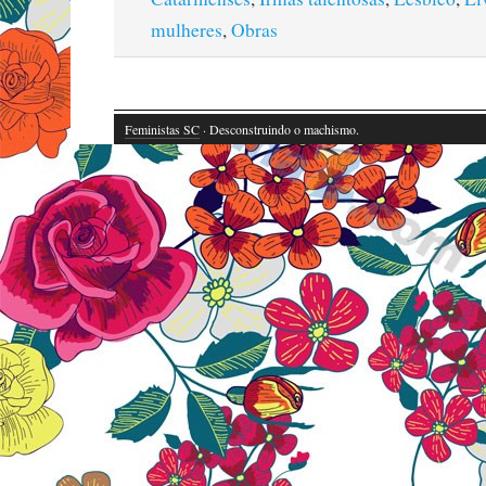
mulheres
,
Obras
Feministas SC
· Desconstruindo o machismo.