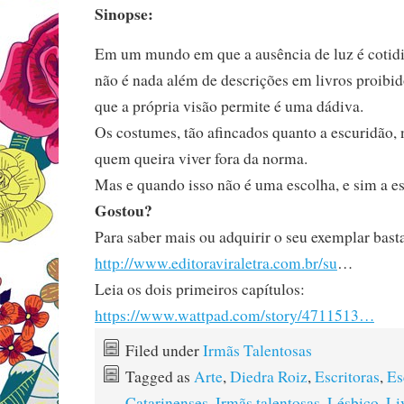
Sinopse:
Em um mundo em que a ausência de luz é cotidia
não é nada além de descrições em livros proibid
que a própria visão permite é uma dádiva.
Os costumes, tão afincados quanto a escuridão,
quem queira viver fora da norma.
Mas e quando isso não é uma escolha, e sim a e
Gostou?
Para saber mais ou adquirir o seu exemplar basta
http://www.editoraviraletra.com.br/su
…
Leia os dois primeiros capítulos:
https://www.wattpad.com/story/4711513…
Filed under
Irmãs Talentosas
Tagged as
Arte
,
Diedra Roiz
,
Escritoras
,
Es
Catarinenses
,
Irmãs talentosas
,
Lésbico
,
Li