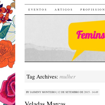
Feministas SC
SKIP
EVENTOS
ARTIGOS
PROFISSION
TO
CONTENT
mulher
Tag Archives:
BY
IASMINY MONTEIRO
|
12 DE SETEMBRO DE 2015 · 14:49
Veladas Marcas